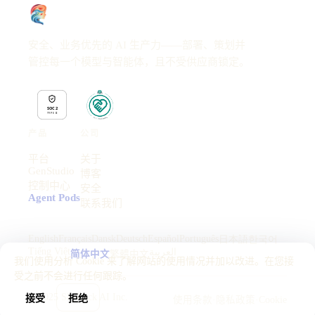
安全、业务优先的 AI 生产力——部署、策划并
管控每一个模型与智能体，且不受供应商锁定。
产品
公司
平台
关于
GenStudio
博客
控制中心
安全
Agent Pods
联系我们
English
Français
Dansk
Deutsch
Español
Português
日本語
한국어
Tiếng Việt
العربية
简体中文
繁體中文
我们使用分析 Cookie 来了解网站的使用情况并加以改进。在您接
受之前不会进行任何跟踪。
© 2025 SkyDeck AI Inc.
接受
拒绝
使用条款
·
隐私政策
·
Cookie