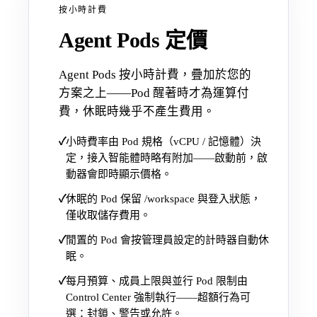
按小時計費
Agent Pods 定價
Agent Pods 按小時計費，疊加於您的
方案之上——Pod 醒著時才為運算付
費，休眠時幾乎不產生費用。
✓
小時費率由 Pod 規格（vCPU / 記憶體）決
定，接入智能體時略有附加——啟動前，啟
動器會即時顯示價格。
✓
休眠的 Pod 保留 /workspace 與登入狀態，
僅收取儲存費用。
✓
閒置的 Pod 會按管理員設定的計時器自動休
眠。
✓
每月預算、成員上限與並行 Pod 限制由
Control Center 強制執行——超額行為可
選：封鎖、警告或允許。