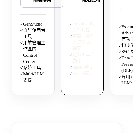
開始使用
✓
Essential 的
✓
GenStudio
✓
Essen
所有功能
✓
自訂使用者
Adva
✓
邀請同事加
工具
有功
入您的 AI
✓
用於管理工
✓
初步
聊天
作區的
✓
SSO 
✓
定時工具自
Control
✓
Data 
動化
Center
Preve
✓
Slack 整合
✓
系統工具
(DLP)
✓
Web 抓取
✓
Multi-LLM
✓
專用
支援
LLMs