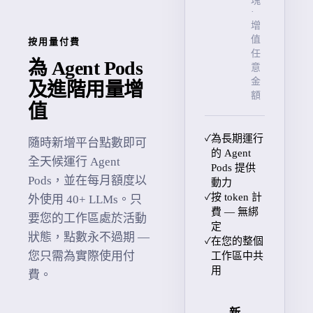
塊
·
增
值
按用量付費
任
為 Agent Pods
意
金
及進階用量增
額
值
✓
為長期運行
隨時新增平台點數即可
的 Agent
全天候運行 Agent
Pods 提供
Pods，並在每月額度以
動力
✓
按 token 計
外使用 40+ LLMs。只
費 — 無綁
要您的工作區處於活動
定
狀態，點數永不過期 —
✓
在您的整個
您只需為實際使用付
工作區中共
用
費。
新