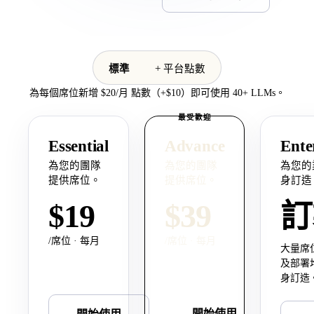
標準
+ 平台點數
為每個席位新增 $20/月 點數（+$10）即可使用 40+ LLMs。
最受歡迎
Essential
Advance
Ente
為您的團隊
為您的團隊
為您的
提供席位。
提供席位。
身訂造
$19
$39
訂
/席位 · 每月
/席位 · 每月
大量席
及部署
身訂造
開始使用