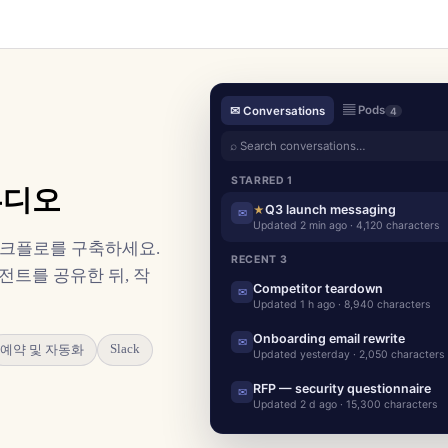
▤ Pods
✉ Conversations
4
⌕ Search conversations…
STARRED 1
튜디오
Q3 launch messaging
★
✉
Updated 2 min ago · 4,120 characters
워크플로를 구축하세요.
RECENT 3
전트를 공유한 뒤, 작
Competitor teardown
✉
Updated 1 h ago · 8,940 characters
Onboarding email rewrite
✉
Slack
예약 및 자동화
Updated yesterday · 2,050 characters
RFP — security questionnaire
✉
Updated 2 d ago · 15,300 characters