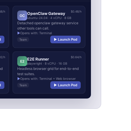
48/h
$0.48/h
OpenClaw Gateway
OC
ubuntu-24.04 · 4 vCPU · 8 GB
Detached openclaw gateway service
other tools can call.
▶
Opens with: Terminal
d
▶ Launch Pod
Team
92/h
$0.64/h
E2E Runner
E2
playwright · 8 vCPU · 16 GB
nd
Headless browser grid for end-to-end
test suites.
▶
Opens with: Terminal + Web browser
d
▶ Launch Pod
Team