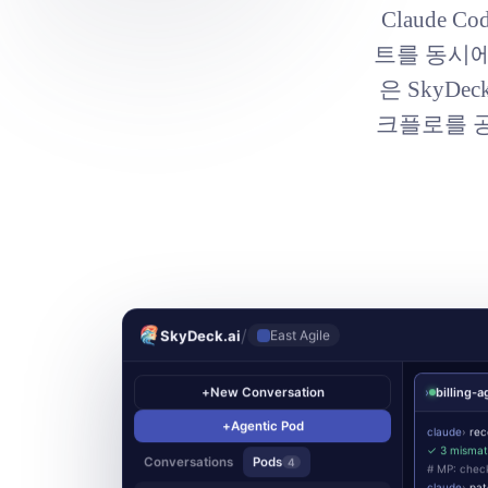
Claude 
트를 동시에
은 SkyD
크플로를 
/
SkyDeck.ai
East Agile
+
New Conversation
›
billing-a
+
Agentic Pod
claude
›
rec
✓ 3 mismat
Conversations
Pods
4
# MP: check
claude
›
pat