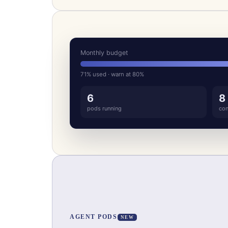
Monthly budget
71% used · warn at 80%
6
8
pods running
con
AGENT PODS
NEW