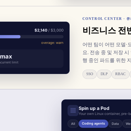
CONTROL CENTER ·
비즈니스 전반
$2,140
/ $3,000
overage: warn
어떤 팀이 어떤 모델
요. 전송 중 및 저장 시 
 max
행 중인 파드를 위한 
current limit
SSO
DLP
RBAC
Spin up a Pod
▤
Your own Linux container, pre-ba
Coding agents
All
Data
We