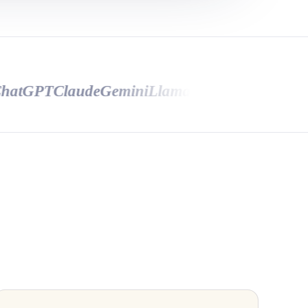
tGPT
Claude
Gemini
Llama
Mistral
HuggingFace