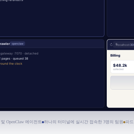
crawler
openclaw
↻
🔒
localhost
:30
 gateway :7070 · detached
Billing
2
pages · queued 38
round the clock
$48.2k
collected
e 및 OpenClaw 에이전트
하나의 터미널에 실시간 접속한 3명의 팀원
파드