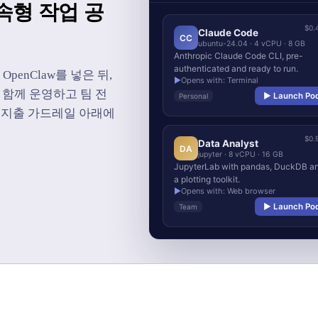
속형 작업 공
$0.
Claude Code
CC
ubuntu-24.04 · 4 vCPU · 8 GB
Anthropic Claude Code CLI, pre-
authenticated and ready to run.
OpenClaw를 넣은 뒤,
▶
Opens with: Terminal
 함께 운영하고 팀 전
▶ Launch Po
Personal
er의 지출 가드레일 아래에
$0.
Data Analyst
DA
jupyter · 8 vCPU · 16 GB
JupyterLab with pandas, DuckDB a
a plotting toolkit.
▶
Opens with: Web browser
▶ Launch Po
Team