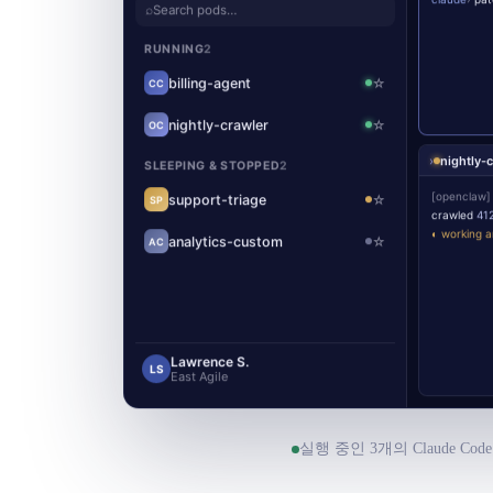
⌕
Search pods…
RUNNING
2
billing-agent
☆
CC
nightly-crawler
☆
OC
›
nightly-
SLEEPING & STOPPED
2
[openclaw]
support-triage
☆
SP
crawled
41
◐ working a
analytics-custom
☆
AC
Lawrence S.
LS
East Agile
실행 중인 3개의 Claude Cod