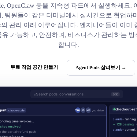
Code, OpenClaw 등을 지속형 파드에서 실행하세요
, 팀원들이 같은 터미널에서 실시간으로 협업하며
eck의 관리 아래 이루어집니다. 엔지니어들이 이미
공유 가능하고, 안전하며, 비즈니스가 관리하는 방
합니다.
무료 작업 공간 만들기
Agent Pods 살펴보기 →
⌕
Search pods, conversations…
⌘K
›
checkout-ref
gent
claude-code
you drive
YOU
JD
MP
claude
›
running t
onciling June invoices…
✓ 128 passing
· 
ches resolved
claude
›
commit "
 the partial-refund path
ching refunds.ts