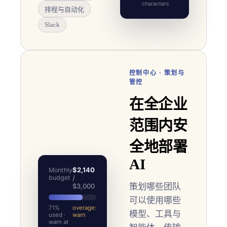
characters
排程与自动化
Slack
控制中心 · 策划与
管控
在全企业
范围内安
全地部署
AI
$2,140
Monthly
budget
/
$3,000
策划哪些团队
可以使用哪些
71%
overage:
模型、工具与
used ·
warn
warn at