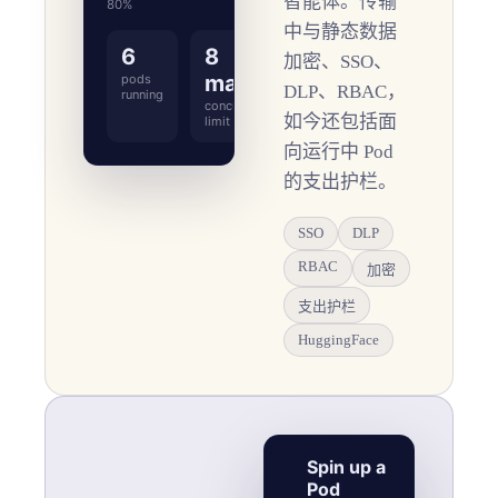
智能体。传输
80%
中与静态数据
6
8
加密、SSO、
max
pods
DLP、RBAC，
running
concurrent
如今还包括面
limit
向运行中 Pod
的支出护栏。
SSO
DLP
RBAC
加密
支出护栏
HuggingFace
Spin up a
Pod