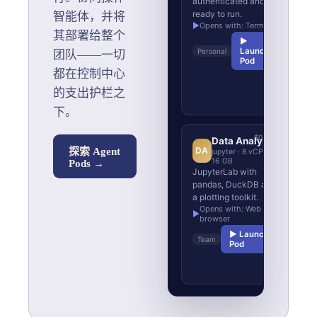
authenticated and
g
ready to run.
智能体，并将
o
▶
Opens with: Terminal
其部署给整个
ca
▶
Launch
Personal
团队——一切
▶
Pod
都在控制中心
的支出护栏之
下。
$0.92/h
Data Analyst
DA
E
探索 Agent
jupyter · 8 vCPU ·
16 GB
Pods →
JupyterLab with
H
pandas, DuckDB and
gr
a plotting toolkit.
en
Opens with: Web
▶
browser
▶
▶ Launch
Team
Pod