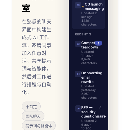
Q3 launch
☆
✉
室
★
messaging
Updated 2
min ago ·
4,120
在熟悉的聊天
characters
界面中构建生
RECENT 3
成式 AI 工作
Competitor
3
✉
流。邀请同事
teardown
Updated
加入任意对
1 h ago ·
8,940
话，共享提示
characters
词与智能体，
Onboarding
☆
✉
然后对工作进
email
rewrite
行排程与自动
Updated
yesterday ·
化。
2,050
characters
不锁定
RFP —
☆
✉
security
团队聊天
questionnaire
Updated 2
d ago ·
提示词与智能体
15,300