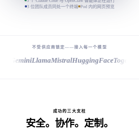
3 个 Claude Code 与 OpenClaw 智能体正在运行
the
3 位团队成员同处一个终端
Pod 内的网页预览
clock
不受供应商锁定——接入每一个模型
e
Gemini
Llama
Mistral
HuggingFace
Together.a
成功的三大支柱
安全。协作。定制。