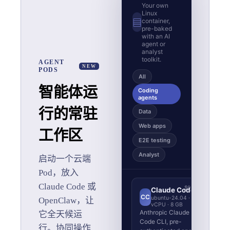
Your own
Linux
container,
▤
pre-baked
with an AI
agent or
analyst
toolkit.
AGENT
NEW
PODS
All
智能体运
Coding
agents
行的常驻
Data
Web apps
工作区
E2E testing
Analyst
启动一个云端
Pod，放入
Claude Code 或
$0.48/h
Claude Code
CC
ubuntu-24.04 · 4
OpenClaw，让
O
vCPU · 8 GB
Anthropic Claude
它全天候运
D
Code CLI, pre-
行。协同操作
o