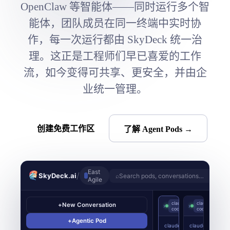
OpenClaw 等智能体——同时运行多个智
能体，团队成员在同一终端中实时协
作，每一次运行都由 SkyDeck 统一治
理。这正是工程师们早已喜爱的工作
流，如今变得可共享、更安全，并由企
业统一管理。
创建免费工作区
了解 Agent Pods →
East
/
SkyDeck.ai
⌕
Search pods, conversations…
Agile
claude-
claude-
you
+
New Conversation
›
billing-agent
›
checkout-ref
YOU
JD
MP
code
code
driv
+
Agentic Pod
claude
›
claude
›