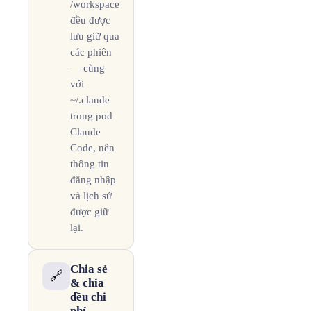
/workspace
đều được
lưu giữ qua
các phiên
— cùng
với
~/.claude
trong pod
Claude
Code, nên
thông tin
đăng nhập
và lịch sử
được giữ
lại.
Chia sẻ
🔗
& chia
đều chi
phí