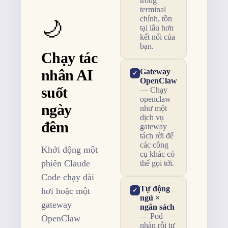
trong
terminal
chính, tồn
🌙
tại lâu hơn
kết nối của
bạn.
Chạy tác
nhân AI
Gateway
✓
OpenClaw
suốt
— Chạy
openclaw
ngày
như một
dịch vụ
đêm
gateway
tách rời để
các công
Khởi động một
cụ khác có
phiên Claude
thể gọi tới.
Code chạy dài
Tự động
hơi hoặc một
✓
ngủ ×
gateway
ngân sách
— Pod
OpenClaw
nhàn rỗi tự