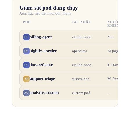
Giám sát pod đang chạy
Xem trực tiếp trên mọi đội nhóm
POD
TÁC NHÂN
NGƯỜI ĐIỀU
KHIỂN
billing-agent
You
claude-code
CC
nightly-crawler
AI (agent)
openclaw
OC
docs-refactor
J. Diaz
claude-code
CC
support-triage
M. Park
system pod
SP
analytics-custom
—
custom pod
AC