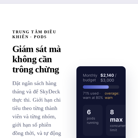
TRUNG TÂM ĐIỀU
KHIỂN · PODS
Giám sát mà
không cần
trông chừng
$2,140
/
Monthly
budget
$3,000
Đặt ngân sách hàng
tháng và để SkyDeck
71% used ·
overage:
warn at 80%
warn
thực thi. Giới hạn chi
tiêu theo từng thành
6
8
viên và từng nhóm,
max
pods
running
giới hạn số phiên
concurrent
limit
đồng thời, và tự động