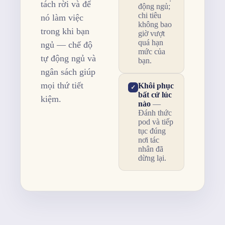
tách rời và để
động ngủ;
chi tiêu
nó làm việc
không bao
trong khi bạn
giờ vượt
quá hạn
ngủ — chế độ
mức của
tự động ngủ và
bạn.
ngân sách giúp
mọi thứ tiết
Khôi phục
✓
bất cứ lúc
kiệm.
nào
—
Đánh thức
pod và tiếp
tục đúng
nơi tác
nhân đã
dừng lại.