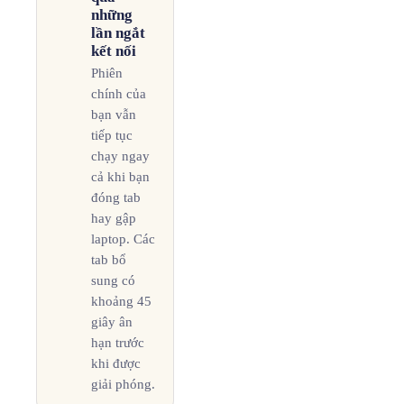
những
lần ngắt
kết nối
Phiên
chính của
bạn vẫn
tiếp tục
chạy ngay
cả khi bạn
đóng tab
hay gập
laptop. Các
tab bổ
sung có
khoảng 45
giây ân
hạn trước
khi được
giải phóng.