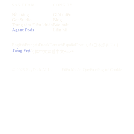
SẢN PHẨM
CÔNG TY
Nền tảng
Giới thiệu
GenStudio
Blog
Trung tâm Điều khiển
Bảo mật
Agent Pods
Liên hệ
English
Français
Dansk
Deutsch
Español
Português
日本語
한국어
Tiếng Việt
العربية
简体中文
繁體中文
© 2025 SkyDeck AI Inc.
Điều khoản
·
Quyền riêng tư
·
Cookie