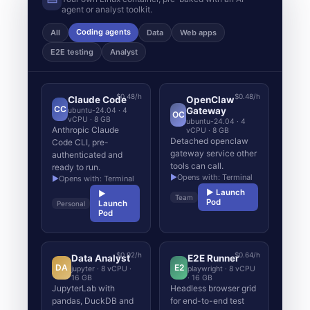
agent or analyst toolkit.
Coding agents
All
Data
Web apps
E2E testing
Analyst
$0.48/h
$0.48/h
Claude Code
OpenClaw
CC
Gateway
ubuntu-24.04 · 4
OC
vCPU · 8 GB
ubuntu-24.04 · 4
Anthropic Claude
vCPU · 8 GB
Detached openclaw
Code CLI, pre-
gateway service other
authenticated and
tools can call.
ready to run.
▶
Opens with: Terminal
▶
Opens with: Terminal
▶ Launch
▶
Team
Pod
Launch
Personal
Pod
$0.92/h
$0.64/h
Data Analyst
E2E Runner
DA
E2
jupyter · 8 vCPU ·
playwright · 8 vCPU
16 GB
· 16 GB
JupyterLab with
Headless browser grid
pandas, DuckDB and
for end-to-end test