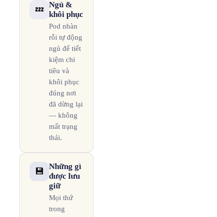
Ngủ &
💤
khôi phục
Pod nhàn
rỗi tự động
ngủ để tiết
kiệm chi
tiêu và
khôi phục
đúng nơi
đã dừng lại
— không
mất trạng
thái.
Những gì
💾
được lưu
giữ
Mọi thứ
trong