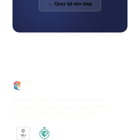
← Quay lại nền tảng
Năng suất AI an toàn, ưu tiên doanh nghiệp —
triển khai, tuyển chọn và kiểm soát mọi mô hình
và tác nhân, không lệ thuộc nhà cung cấp.