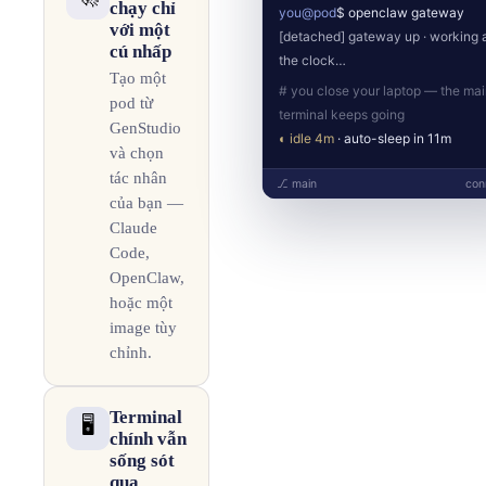
chạy chỉ
you@pod
$ openclaw gateway
với một
[detached] gateway up · working 
cú nhấp
the clock…
Tạo một
# you close your laptop — the ma
pod từ
terminal keeps going
GenStudio
◐ idle 4m
· auto-sleep in 11m
và chọn
tác nhân
⎇ main
con
của bạn —
Claude
Code,
OpenClaw,
hoặc một
image tùy
chỉnh.
Terminal
🖥️
chính vẫn
sống sót
qua