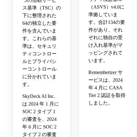
つの信頼サービ
（ASVS）v4.0に
ス基準（TSC）の
準拠していま
下に整理された
す。合計134の要
64の独立した要
件があり、それ
件を含んでいま
ぞれに独自の受
す。これらの基
け入れ基準がマ
準は、セキュリ
ッピングされて
ティコントロー
います。
ルとプライバシ
ーコントロール
Rememberizer サ
に分かれていま
ービスは、2024
す。
年 4 月に CASA
Tier 2 認証を取得
SkyDeck AI Inc.
しました。
は 2024 年 1 月に
SOC 2 タイプ 1
の審査を、2024
年 6 月に SOC 2
タイプ 2 の審査